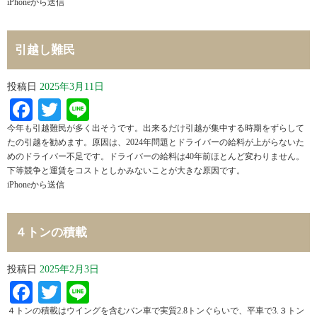
iPhoneから送信
引越し難民
投稿日
2025年3月11日
Facebook
Twitter
Line
今年も引越難民が多く出そうです。出来るだけ引越が集中する時期をずらして
たの引越を勧めます。原因は、2024年問題とドライバーの給料が上がらないた
めのドライバー不足です。ドライバーの給料は40年前ほとんど変わりません。
下等競争と運賃をコストとしかみないことが大きな原因です。
iPhoneから送信
４トンの積載
投稿日
2025年2月3日
Facebook
Twitter
Line
４トンの積載はウイングを含むバン車で実質2.8トンぐらいで、平車で3.３トン