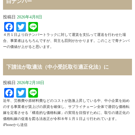
白ナンバー
投稿日
2026年4月8日
Facebook
Twitter
Line
４月１日より白ナンバートラックに対して運賃を支払って運送を行わせた場
合、事業者はもちろんですが、荷主も罰則がかかります。このことで青ナンバ
ーの価値が上がると思います。
下請法が取適法（中小受託取引適正化法）に
投稿日
2026年2月10日
Facebook
Twitter
Line
近年、労務費や原材料費などのコストが急激上昇している中、中小企業を始め
のする事業者が賃上げの原資を確保し、サプライチェーン全体で適切な価格転
嫁を定着させる「構造的な価格転嫁」の実現を目指すために、取引の適正化の
価格転嫁の促進を図る法改正が令和８年１月１日より行われています。
iPhoneから送信