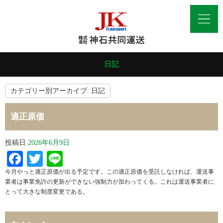
日記
カテゴリー別アーカイブ:
日記
適正原価
投稿日
2026年6月9日
Facebook
Twitter
Line
今月やっと適正原価が出る予定です。この適正原価を受託しなければ、運送事
業者は事業免許の更新ができない強制力が加わってくる。これは運送事業者に
とって大きな制度変更である。