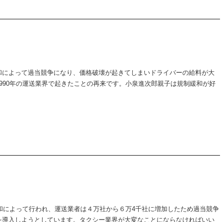
和によって過当競争になり、価格破壊が起きてしまいドライバーの給料が大
990年の運送業界で起きたことの再来です。小泉進次郎親子は規制緩和が好
緩和によって行われ、運送業者は４万社から６万4千社に増加したため過当競争
を導入しようとしています。タクシー業界が大変なことにならなければいい