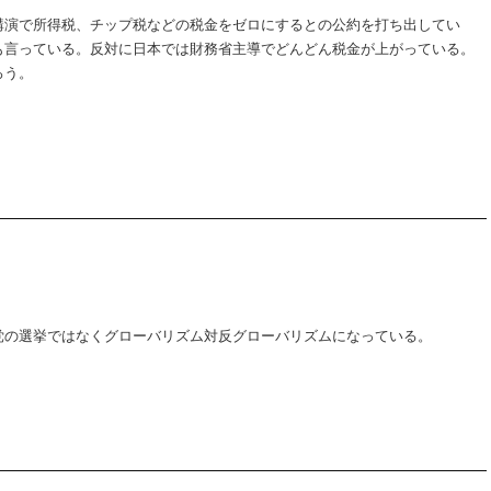
講演で所得税、チップ税などの税金をゼロにするとの公約を打ち出してい
も言っている。反対に日本では財務省主導でどんどん税金が上がっている。
ろう。
党の選挙ではなくグローバリズム対反グローバリズムになっている。