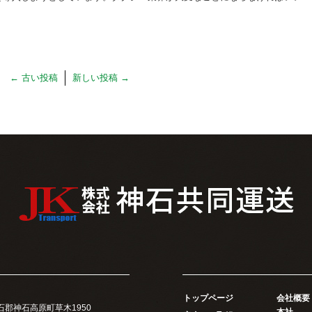
←
古い投稿
新しい投稿
→
トップページ
会社概要
県神石郡神石高原町草木1950
本社