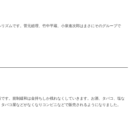
ルリズムです。菅元総理、竹中平蔵、小泉進次郎はまさにそのグループで
策です。規制緩和は金持ちしか残れなくしていきます。お酒、タバコ、塩な
、タバコ屋などがなくなりコンビニなどで販売されるようになりました。