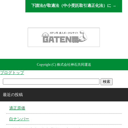
下請法が取適法（中小受託取引適正化法）に
→
Copyright (C) 株式会社神石共同運送
ブログトップ
最近の投稿
適正原価
白ナンバー