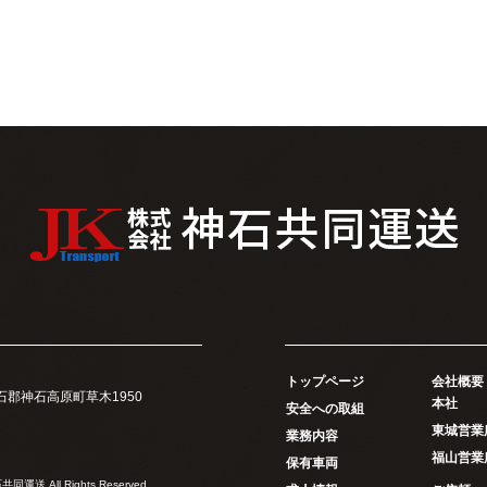
トップページ
会社概要
県神石郡神石高原町草木1950
本社
安全への取組
東城営業
業務内容
福山営業
保有車両
同運送 All Rights Reserved.