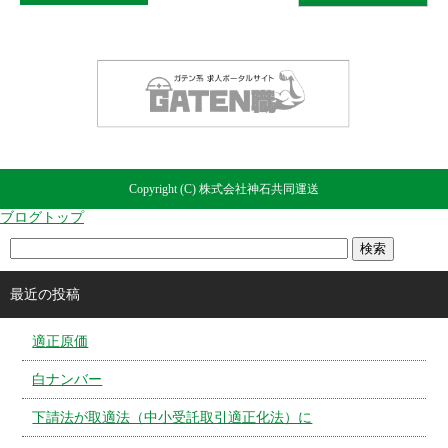
Copyright (C) 株式会社神石共同運送
ブログトップ
最近の投稿
適正原価
白ナンバー
下請法が取適法（中小受託取引適正化法）に