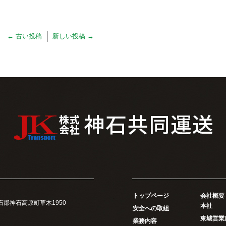
←
古い投稿
新しい投稿
→
トップページ
会社概要
県神石郡神石高原町草木1950
本社
安全への取組
東城営業
業務内容