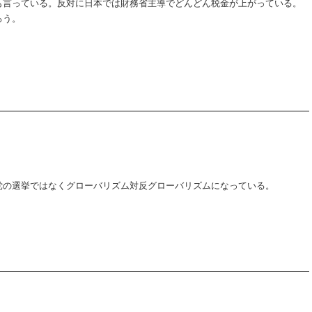
も言っている。反対に日本では財務省主導でどんどん税金が上がっている。
ろう。
党の選挙ではなくグローバリズム対反グローバリズムになっている。