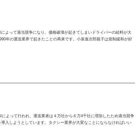
和によって過当競争になり、価格破壊が起きてしまいドライバーの給料が大
990年の運送業界で起きたことの再来です。小泉進次郎親子は規制緩和が好
緩和によって行われ、運送業者は４万社から６万4千社に増加したため過当競争
を導入しようとしています。タクシー業界が大変なことにならなければいい