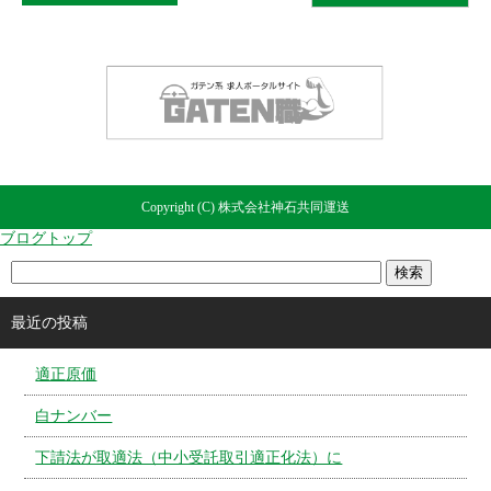
Copyright (C) 株式会社神石共同運送
ブログトップ
最近の投稿
適正原価
白ナンバー
下請法が取適法（中小受託取引適正化法）に